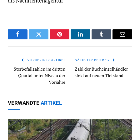
dts Nachrichtenagentur
Facebook
Twitter
Pinterest
LinkedIn
Tumblr
Email
VORHERIGER ARTIKEL
NÄCHSTER BEITRAG
Sterbefallzahlen im dritten
Zahl der Bucheinzelhändler
Quartal unter Niveau der
sinkt auf neuen Tiefstand
Vorjahre
VERWANDTE
ARTIKEL