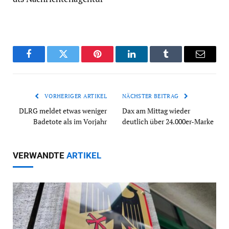
Facebook
Twitter
Pinterest
LinkedIn
Tumblr
Email
VORHERIGER ARTIKEL
NÄCHSTER BEITRAG
DLRG meldet etwas weniger
Dax am Mittag wieder
Badetote als im Vorjahr
deutlich über 24.000er-Marke
VERWANDTE
ARTIKEL