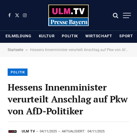
Facebook
X
Instagram
(Twitter)
EILMELDUNG
KULTUR
POLITIK
WIRTSCHAFT
SPORT
»
Startseite
Hessens Innenminister verurteilt Anschlag auf Pkw von AfD-Politiker
POLITIK
Hessens Innenminister
verurteilt Anschlag auf Pkw
von AfD-Politiker
ULM TV
04/11/2025
AKTUALISIERT:
04/11/2025