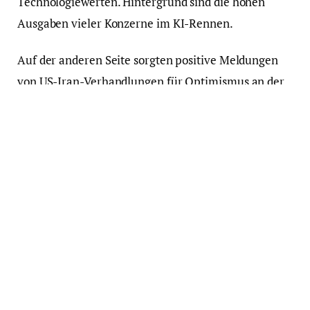
Technologiewerten. Hintergrund sind die hohen
Ausgaben vieler Konzerne im KI-Rennen.
Auf der anderen Seite sorgten positive Meldungen
von US-Iran-Verhandlungen für Optimismus an der
Wall Street. Das machte sich auch bei den
Energiepreisen bemerkbar.
Der Ölpreis sank unterdessen stark: Ein Fass der
Nordsee-Sorte Brent kostete am Montagabend gegen
22 Uhr deutscher Zeit 78,26 US-Dollar, das waren 231
Cent oder 2,9 Prozent weniger als am Schluss des
vorherigen Handelstags.
Die europäische Gemeinschaftswährung war am
Montagabend schwächer: Ein Euro kostete 1,1425