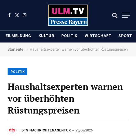
Facebook
X
Instagram
(Twitter)
EILMELDUNG
KULTUR
POLITIK
WIRTSCHAFT
SPORT
»
Startseite
Haushaltsexperten warnen vor überhöhten Rüstungspreisen
POLITIK
Haushaltsexperten warnen
vor überhöhten
Rüstungspreisen
DTS NACHRICHTENAGENTUR
23/06/2026