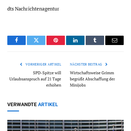
dts Nachrichtenagentur
Facebook
Twitter
Pinterest
LinkedIn
Tumblr
Email
VORHERIGER ARTIKEL
NÄCHSTER BEITRAG
SPD-Spitze will
Wirtschaftsweise Grimm
Urlaubsanspruch auf 21 Tage
begrüßt Abschaffung der
erhöhen
Minijobs
VERWANDTE
ARTIKEL