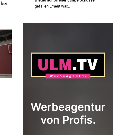
wieder auf offener Straße Schüsse
 bei
gefallen.Erneut war…