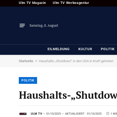
Ulm TV Magazin
Ulm TV Werbeagentur
Samstag, 8. August
EILMELDUNG
KULTUR
POLITIK
»
Startseite
Haushalts-„Shutdown“ in den USA in Kraft getreten
POLITIK
Haushalts-„Shutdown
ULM TV
01/10/2025
AKTUALISIERT:
01/10/2025
1 MI