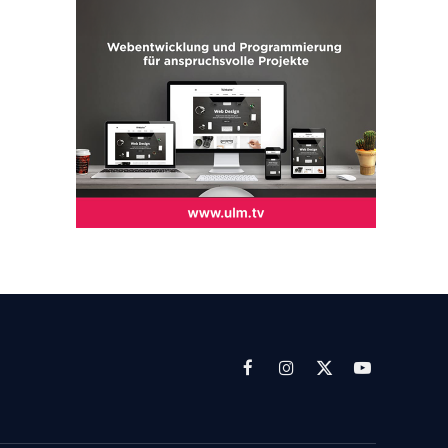
Facebook
Instagram
X
YouTube
(Twitter)