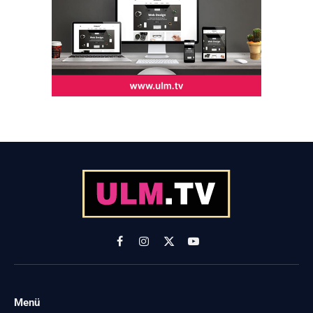
Facebook
Instagram
X
YouTube
(Twitter)
Menü
-