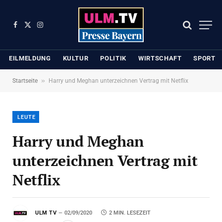
Facebook
X
Instagram
(Twitter)
EILMELDUNG
KULTUR
POLITIK
WIRTSCHAFT
SPORT
»
Startseite
Harry und Meghan unterzeichnen Vertrag mit Netflix
LEUTE
Harry und Meghan
unterzeichnen Vertrag mit
Netflix
ULM TV
02/09/2020
2 MIN. LESEZEIT