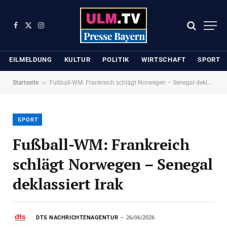
Facebook
X
Instagram
(Twitter)
EILMELDUNG
KULTUR
POLITIK
WIRTSCHAFT
SPORT
»
Startseite
Fußball-WM: Frankreich schlägt Norwegen – Senegal deklassiert Irak
SPORT
Fußball-WM: Frankreich
schlägt Norwegen – Senegal
deklassiert Irak
DTS NACHRICHTENAGENTUR
26/06/2026