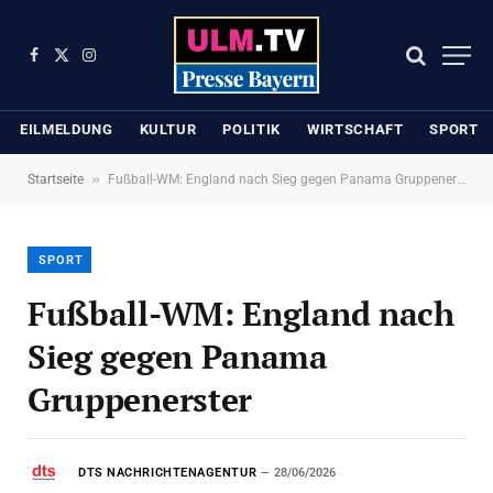
Facebook
X
Instagram
(Twitter)
EILMELDUNG
KULTUR
POLITIK
WIRTSCHAFT
SPORT
»
Startseite
Fußball-WM: England nach Sieg gegen Panama Gruppenerster
SPORT
Fußball-WM: England nach
Sieg gegen Panama
Gruppenerster
DTS NACHRICHTENAGENTUR
28/06/2026