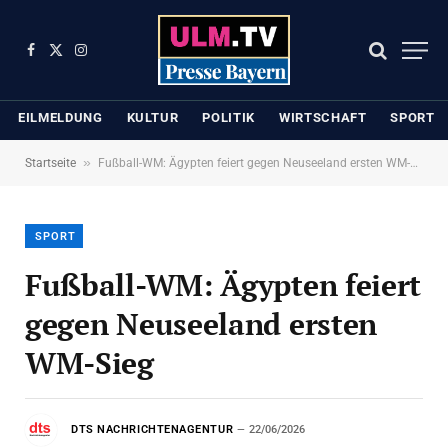
Facebook
X
Instagram
(Twitter)
EILMELDUNG
KULTUR
POLITIK
WIRTSCHAFT
SPORT
»
Startseite
Fußball-WM: Ägypten feiert gegen Neuseeland ersten WM-Sieg
SPORT
Fußball-WM: Ägypten feiert
gegen Neuseeland ersten
WM-Sieg
DTS NACHRICHTENAGENTUR
22/06/2026