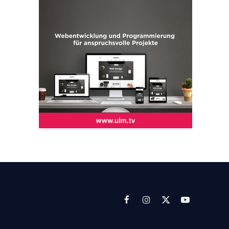
Facebook
Instagram
X
YouTube
(Twitter)