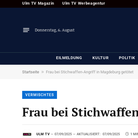
Ulm TV Magazin
Ulm TV Werbeagentur
Donnerstag, 6. August
EILMELDUNG
KULTUR
POLITIK
»
Startseite
Frau bei Stichwaffen-Angriff in Magdeburg getötet
VERMISCHTES
Frau bei Stichwaffe
ULM TV
07/09/2025
AKTUALISIERT:
07/09/2025
1 MI