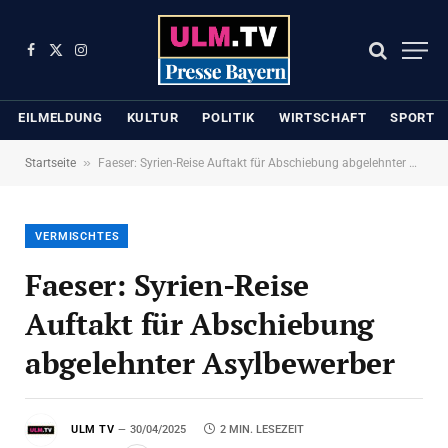
Facebook
X
Instagram
(Twitter)
EILMELDUNG
KULTUR
POLITIK
WIRTSCHAFT
SPORT
»
Startseite
Faeser: Syrien-Reise Auftakt für Abschiebung abgelehnter Asylbewerber
VERMISCHTES
Faeser: Syrien-Reise
Auftakt für Abschiebung
abgelehnter Asylbewerber
ULM TV
30/04/2025
2 MIN. LESEZEIT