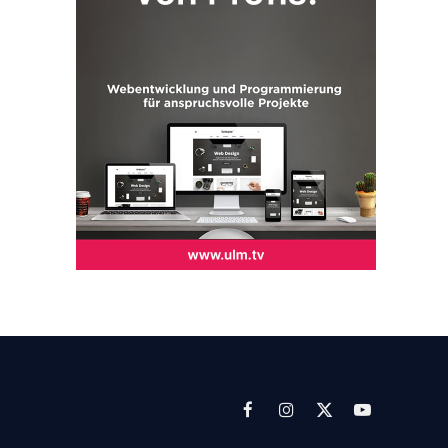
Facebook
Instagram
X
YouTube
(Twitter)