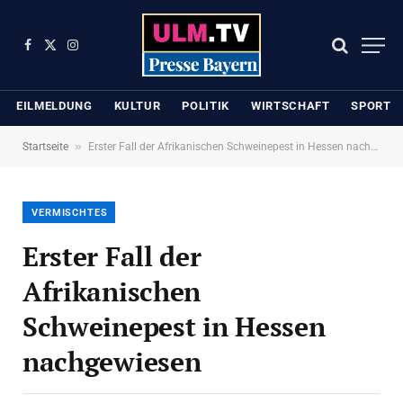
Facebook
X
Instagram
(Twitter)
EILMELDUNG
KULTUR
POLITIK
WIRTSCHAFT
SPORT
»
Startseite
Erster Fall der Afrikanischen Schweinepest in Hessen nachgewiesen
VERMISCHTES
Erster Fall der
Afrikanischen
Schweinepest in Hessen
nachgewiesen