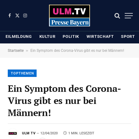
Facebook
X
Instagram
(Twitter)
EILMELDUNG
KULTUR
POLITIK
WIRTSCHAFT
SPORT
»
Startseite
Ein Symptom des Corona-Virus gibt es nur bei Männern!
TOPTHEMEN
Ein Symptom des Corona-
Virus gibt es nur bei
Männern!
ULM TV
12/04/2020
1 MIN. LESEZEIT