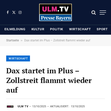
Facebook
X
Instagram
(Twitter)
EILMELDUNG
KULTUR
POLITIK
WIRTSCHAFT
SPORT
»
Startseite
Dax startet im Plus – Zollstreit flammt wieder auf
WIRTSCHAFT
Dax startet im Plus –
Zollstreit flammt wieder
auf
ULM TV
13/10/2025
AKTUALISIERT:
13/10/2025