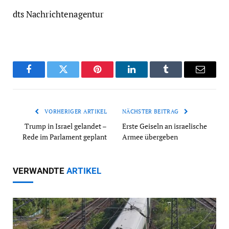
dts Nachrichtenagentur
Facebook
Twitter
Pinterest
LinkedIn
Tumblr
Email
VORHERIGER ARTIKEL
NÄCHSTER BEITRAG
Trump in Israel gelandet –
Erste Geiseln an israelische
Rede im Parlament geplant
Armee übergeben
VERWANDTE
ARTIKEL