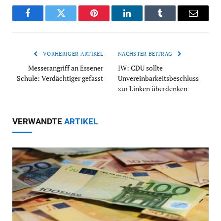
Facebook
Twitter
Pinterest
LinkedIn
Tumblr
Email
VORHERIGER ARTIKEL
NÄCHSTER BEITRAG
Messerangriff an Essener
IW: CDU sollte
Schule: Verdächtiger gefasst
Unvereinbarkeitsbeschluss
zur Linken überdenken
VERWANDTE
ARTIKEL