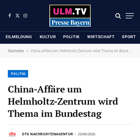
Facebook
X
Instagram
(Twitter)
EILMELDUNG
KULTUR
POLITIK
WIRTSCHAFT
SPORT
»
Startseite
China-Affäre um Helmholtz-Zentrum wird Thema im Bundestag
POLITIK
China-Affäre um
Helmholtz-Zentrum wird
Thema im Bundestag
DTS NACHRICHTENAGENTUR
23/06/2026