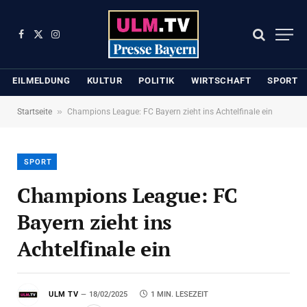
Facebook
X
Instagram
(Twitter)
EILMELDUNG
KULTUR
POLITIK
WIRTSCHAFT
SPORT
»
Startseite
Champions League: FC Bayern zieht ins Achtelfinale ein
SPORT
Champions League: FC
Bayern zieht ins
Achtelfinale ein
ULM TV
18/02/2025
1 MIN. LESEZEIT