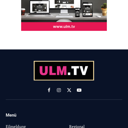
Facebook
Instagram
X
YouTube
(Twitter)
Menü
-
Eilmeldung
Regional