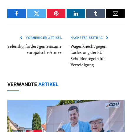
Facebook
Twitter
Pinterest
LinkedIn
Tumblr
Email
VORHERIGER ARTIKEL
NÄCHSTER BEITRAG
Selenskyj fordert gemeinsame
Wagenknecht gegen
europäische Armee
Lockerung der EU-
Schuldenregeln für
Verteidigung
VERWANDTE
ARTIKEL