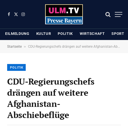
Facebook
X
Instagram
(Twitter)
EILMELDUNG
KULTUR
POLITIK
WIRTSCHAFT
SPORT
»
Startseite
CDU-Regierungschefs drängen auf weitere Afghanistan-Abschiebeflüge
POLITIK
CDU-Regierungschefs
drängen auf weitere
Afghanistan-
Abschiebeflüge