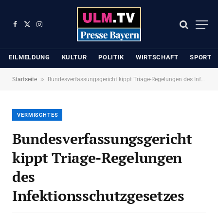
Facebook
X
Instagram
(Twitter)
EILMELDUNG
KULTUR
POLITIK
WIRTSCHAFT
SPORT
»
Startseite
Bundesverfassungsgericht kippt Triage-Regelungen des Infektionsschutzgesetzes
VERMISCHTES
Bundesverfassungsgericht
kippt Triage-Regelungen
des
Infektionsschutzgesetzes