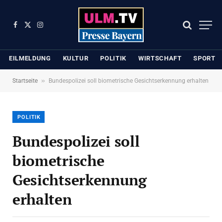
Facebook
X
Instagram
(Twitter)
EILMELDUNG
KULTUR
POLITIK
WIRTSCHAFT
SPORT
»
Startseite
Bundespolizei soll biometrische Gesichtserkennung erhalten
POLITIK
Bundespolizei soll
biometrische
Gesichtserkennung
erhalten