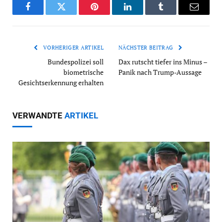
Facebook
Twitter
Pinterest
LinkedIn
Tumblr
Email
VORHERIGER ARTIKEL
NÄCHSTER BEITRAG
Bundespolizei soll
Dax rutscht tiefer ins Minus –
biometrische
Panik nach Trump-Aussage
Gesichtserkennung erhalten
VERWANDTE
ARTIKEL