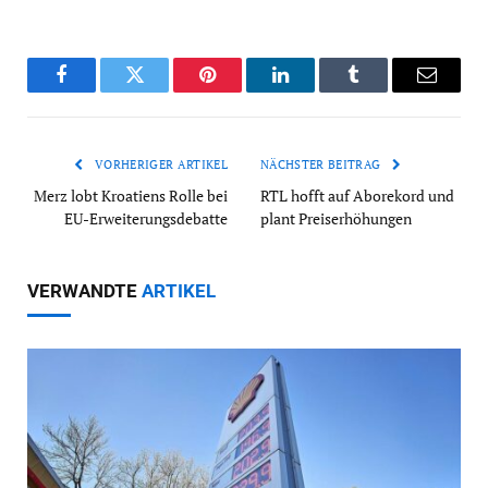
Facebook
Twitter
Pinterest
LinkedIn
Tumblr
Email
VORHERIGER ARTIKEL
NÄCHSTER BEITRAG
Merz lobt Kroatiens Rolle bei
RTL hofft auf Aborekord und
EU-Erweiterungsdebatte
plant Preiserhöhungen
VERWANDTE
ARTIKEL