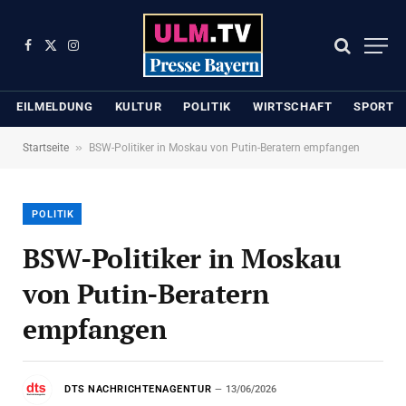
Facebook
X
Instagram
(Twitter)
EILMELDUNG
KULTUR
POLITIK
WIRTSCHAFT
SPORT
»
Startseite
BSW-Politiker in Moskau von Putin-Beratern empfangen
POLITIK
BSW-Politiker in Moskau
von Putin-Beratern
empfangen
DTS NACHRICHTENAGENTUR
13/06/2026