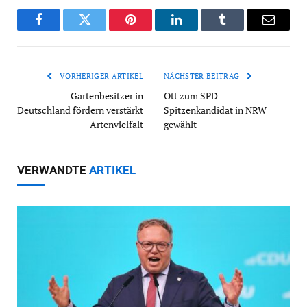
Facebook
Twitter
Pinterest
LinkedIn
Tumblr
Email
VORHERIGER ARTIKEL
NÄCHSTER BEITRAG
Gartenbesitzer in
Ott zum SPD-
Deutschland fördern verstärkt
Spitzenkandidat in NRW
Artenvielfalt
gewählt
VERWANDTE
ARTIKEL