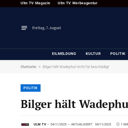
Ulm TV Magazin
Ulm TV Werbeagentur
Freitag, 7. August
EILMELDUNG
KULTUR
POLITIK
»
Startseite
Bilger hält Wadephul nicht für beschädigt
POLITIK
Bilger hält Wadephu
ULM TV
04/11/2025
AKTUALISIERT:
04/11/2025
1 MI