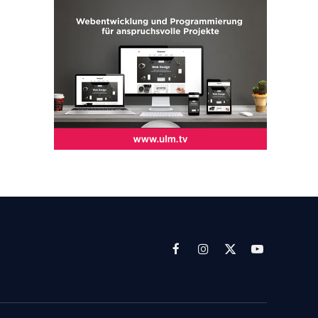
Facebook
Instagram
X
YouTube
(Twitter)