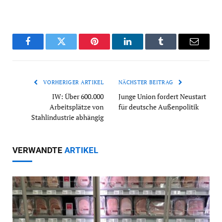
Facebook
Twitter
Pinterest
LinkedIn
Tumblr
Email
VORHERIGER ARTIKEL
NÄCHSTER BEITRAG
IW: Über 600.000
Junge Union fordert Neustart
Arbeitsplätze von
für deutsche Außenpolitik
Stahlindustrie abhängig
VERWANDTE
ARTIKEL