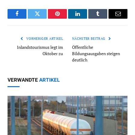
Facebook
Twitter
Pinterest
LinkedIn
Tumblr
Email
VORHERIGER ARTIKEL
NÄCHSTER BEITRAG
Inlandstourismus legt im
Öffentliche
Oktober zu
Bildungsausgaben steigen
deutlich
VERWANDTE
ARTIKEL