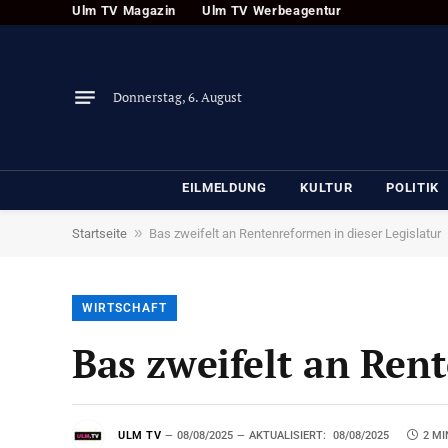
Ulm TV Magazin
Ulm TV Werbeagentur
Donnerstag, 6. August
EILMELDUNG
KULTUR
POLITIK
»
Startseite
Bas zweifelt an Rentenreformen in dieser Legislatur
WIRTSCHAFT
Bas zweifelt an Rent
ULM TV
08/08/2025
AKTUALISIERT:
08/08/2025
2 MI