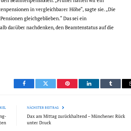
an den Beamtenpensionen. „Früher hatten wir ein
npensionen in vergleichbarer Höhe“, sagte sie. „Die
Pensionen gleichgeblieben.“ Das sei ein
alb darüber nachdenken, den Beamtenstatus auf die
Facebook
Twitter
Pinterest
LinkedIn
Tumblr
KEL
NÄCHSTER BEITRAG
ng-
Dax am Mittag zurückhaltend – Münchener Rück
ten
unter Druck