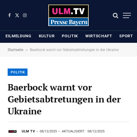
Facebook
X
Instagram
(Twitter)
EILMELDUNG
KULTUR
POLITIK
WIRTSCHAFT
SPORT
»
Startseite
Baerbock warnt vor Gebietsabtretungen in der Ukraine
POLITIK
Baerbock warnt vor
Gebietsabtretungen in der
Ukraine
ULM TV
08/12/2025
AKTUALISIERT:
08/12/2025