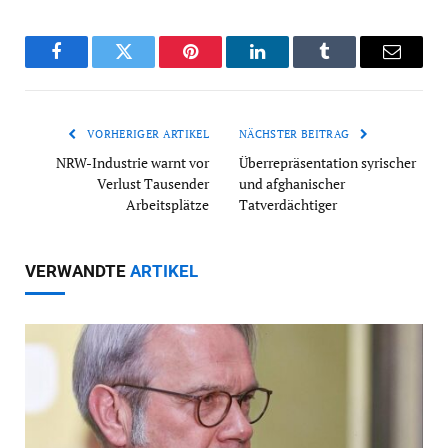
Facebook
Twitter
Pinterest
LinkedIn
Tumblr
Email
VORHERIGER ARTIKEL
NÄCHSTER BEITRAG
NRW-Industrie warnt vor
Überrepräsentation syrischer
Verlust Tausender
und afghanischer
Arbeitsplätze
Tatverdächtiger
VERWANDTE
ARTIKEL