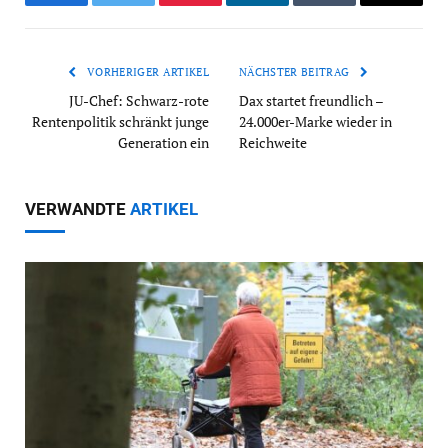
Facebook
Twitter
Pinterest
LinkedIn
Tumblr
Email
VORHERIGER ARTIKEL
NÄCHSTER BEITRAG
JU-Chef: Schwarz-rote
Dax startet freundlich –
Rentenpolitik schränkt junge
24.000er-Marke wieder in
Generation ein
Reichweite
VERWANDTE
ARTIKEL