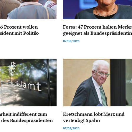
6 Prozent wollen
Forsa: 47 Prozent halten Merke
ident mit Politik-
geeignet als Bundespräsidenti
07/08/2026
rheit indifferent zum
Kretschmann lobt Merz und
t des Bundespräsidenten
verteidigt Spahn
07/08/2026