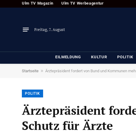
Ulm TV Magazin
Ulm TV Werbeagentur
Freitag, 7. August
EILMELDUNG
KULTUR
POLITIK
»
Startseite
Ärztepräsident fordert von Bund und Kommunen mehr
POLITIK
Ärztepräsident for
Schutz für Ärzte