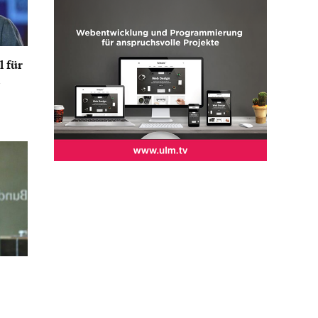
l für
n