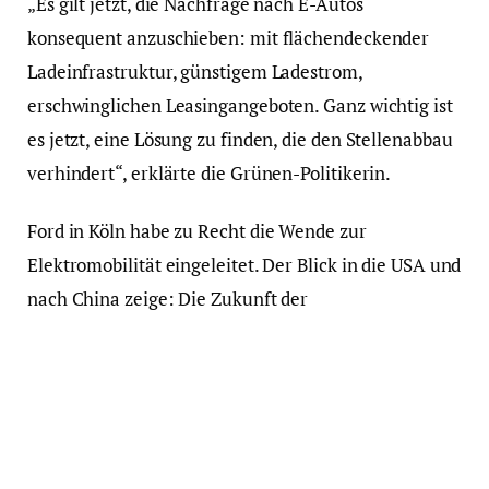
„Es gilt jetzt, die Nachfrage nach E-Autos
konsequent anzuschieben: mit flächendeckender
Ladeinfrastruktur, günstigem Ladestrom,
erschwinglichen Leasingangeboten. Ganz wichtig ist
es jetzt, eine Lösung zu finden, die den Stellenabbau
verhindert“, erklärte die Grünen-Politikerin.
Ford in Köln habe zu Recht die Wende zur
Elektromobilität eingeleitet. Der Blick in die USA und
nach China zeige: Die Zukunft der
Automobilindustrie sei elektrisch. „Deshalb darf
auch die Politik jetzt nicht wackeln. Es ist unendlich
schädlich, dass ausgerechnet die CDU und ihr
Vorsitzender Friedrich Merz immer wieder
versuchen, die Verkehrswende zu torpedieren“, so