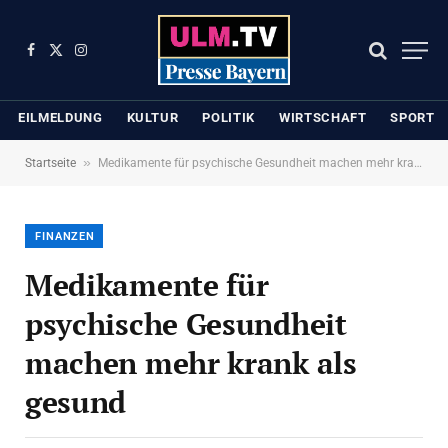
Facebook
X
Instagram
(Twitter)
EILMELDUNG
KULTUR
POLITIK
WIRTSCHAFT
SPORT
»
Startseite
Medikamente für psychische Gesundheit machen mehr krank als gesund
FINANZEN
Medikamente für
psychische Gesundheit
machen mehr krank als
gesund