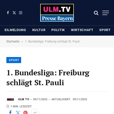
Facebook
X
Instagram
(Twitter)
EILMELDUNG
KULTUR
POLITIK
WIRTSCHAFT
SPORT
»
Startseite
1. Bundesliga: Freiburg schlägt St. Pauli
SPORT
1. Bundesliga: Freiburg
schlägt St. Pauli
ULM TV
09/11/2025
AKTUALISIERT:
09/11/2025
1 MIN. LESEZEIT