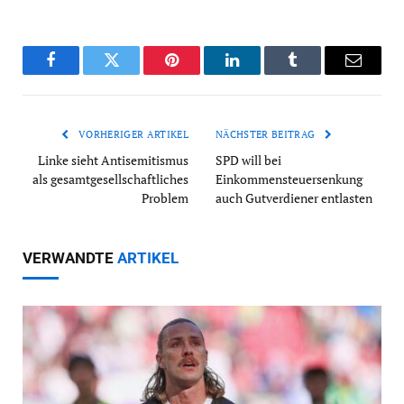
Facebook
Twitter
Pinterest
LinkedIn
Tumblr
Email
VORHERIGER ARTIKEL
NÄCHSTER BEITRAG
Linke sieht Antisemitismus
SPD will bei
als gesamtgesellschaftliches
Einkommensteuersenkung
Problem
auch Gutverdiener entlasten
VERWANDTE
ARTIKEL